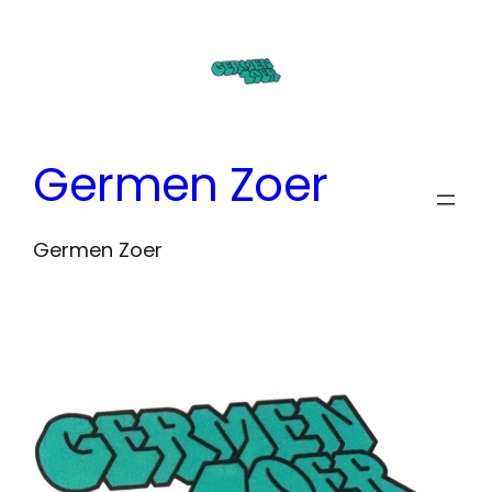
Ga
naar
de
inhoud
Germen Zoer
Germen Zoer